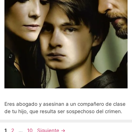
Eres abogado y asesinan a un compañero de clase
de tu hijo, que resulta ser sospechoso del crimen.
Página
Página
Página
1
2
…
10
Siguiente
→