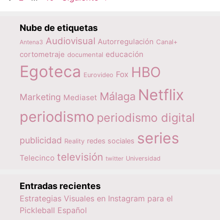
Nube de etiquetas
Audiovisual
Autorregulación
Canal+
Antena3
educación
cortometraje
documental
Egoteca
HBO
Fox
Eurovideo
Netflix
Málaga
Marketing
Mediaset
periodismo
periodismo digital
series
publicidad
redes sociales
Reality
televisión
Telecinco
twitter
Universidad
Entradas recientes
Estrategias Visuales en Instagram para el
Pickleball Español