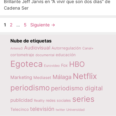
Brillante Jeff Jarvis en “A vivir que son dos días” de
Cadena Ser
Página
Página
Página
1
2
…
5
Siguiente
→
Nube de etiquetas
Audiovisual
Autorregulación
Canal+
Antena3
educación
cortometraje
documental
Egoteca
HBO
Fox
Eurovideo
Netflix
Málaga
Marketing
Mediaset
periodismo
periodismo digital
series
publicidad
redes sociales
Reality
televisión
Telecinco
twitter
Universidad