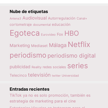
Nube de etiquetas
Audiovisual
Autorregulación
Canal+
Antena3
educación
cortometraje
documental
Egoteca
HBO
Fox
Eurovideo
Netflix
Málaga
Marketing
Mediaset
periodismo
periodismo digital
series
publicidad
redes sociales
Reality
televisión
Telecinco
twitter
Universidad
Entradas recientes
TikTok ya no es solo promoción, también es
estrategia de marketing para el cine
Estrategias Visuales en Instagram para el