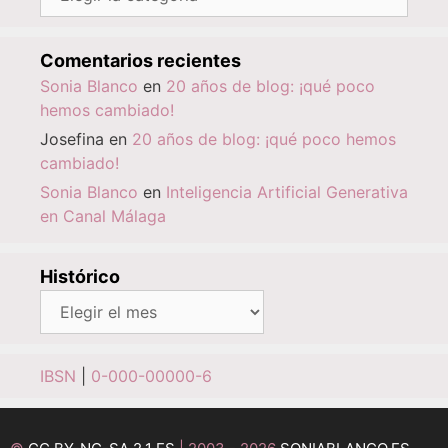
Comentarios recientes
Sonia Blanco
en
20 años de blog: ¡qué poco
hemos cambiado!
Josefina
en
20 años de blog: ¡qué poco hemos
cambiado!
Sonia Blanco
en
Inteligencia Artificial Generativa
en Canal Málaga
Histórico
Histórico
IBSN
|
0-000-00000-6