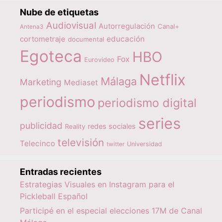
Nube de etiquetas
Audiovisual
Autorregulación
Canal+
Antena3
educación
cortometraje
documental
Egoteca
HBO
Fox
Eurovideo
Netflix
Málaga
Marketing
Mediaset
periodismo
periodismo digital
series
publicidad
redes sociales
Reality
televisión
Telecinco
twitter
Universidad
Entradas recientes
Estrategias Visuales en Instagram para el
Pickleball Español
Participé en el especial elecciones 17M de Canal