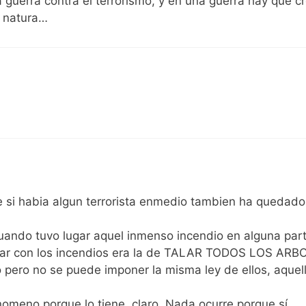
 guerra contra el terrorismo, y en una guerra hay que c
s natura…
si habia algun terrorista enmedio tambien ha quedado
cuando tuvo lugar aquel inmenso incendio en alguna par
minar con los incendios era la de TALAR TODOS LOS ARB
 pero no se puede imponer la misma ley de ellos, aquel
nomeno porque lo tiene, claro. Nada ocurre porque sí.