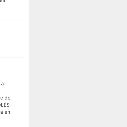
rear
 a
te de
OLES
la en