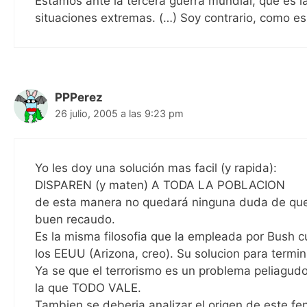
Estamos ante la tercera guerra mundial, que es la
situaciones extremas. (…) Soy contrario, como e
PPPerez
26 julio, 2005 a las 9:23 pm
Yo les doy una solución mas facil (y rapida):
DISPAREN (y maten) A TODA LA POBLACION
de esta manera no quedará ninguna duda de que 
buen recaudo.
Es la misma filosofia que la empleada por Bush 
los EEUU (Arizona, creo). Su solucion para ter
Ya se que el terrorismo es un problema peliagudo
la que TODO VALE.
Tambien se deberia analizar el origen de este fe