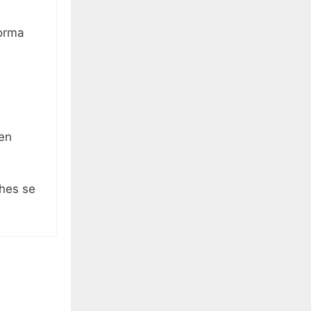
forma
 en
ches se