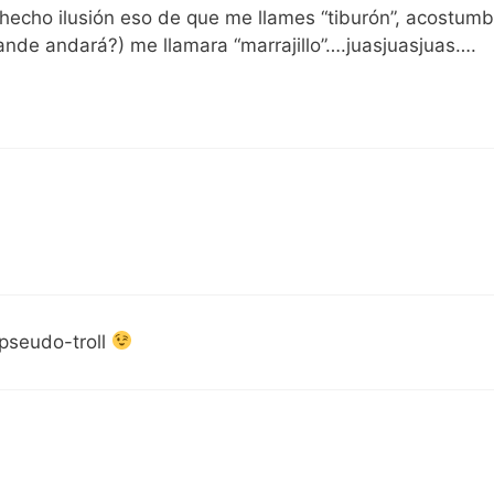
 hecho ilusión eso de que me llames “tiburón”, acostum
ande andará?) me llamara “marrajillo”….juasjuasjuas….
 pseudo-troll