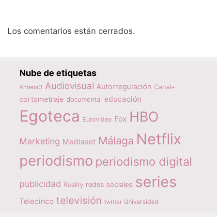
Los comentarios están cerrados.
Nube de etiquetas
Audiovisual
Autorregulación
Canal+
Antena3
educación
cortometraje
documental
Egoteca
HBO
Fox
Eurovideo
Netflix
Málaga
Marketing
Mediaset
periodismo
periodismo digital
series
publicidad
redes sociales
Reality
televisión
Telecinco
twitter
Universidad