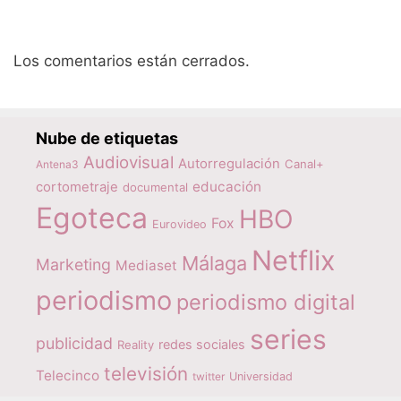
Los comentarios están cerrados.
Nube de etiquetas
Audiovisual
Autorregulación
Canal+
Antena3
educación
cortometraje
documental
Egoteca
HBO
Fox
Eurovideo
Netflix
Málaga
Marketing
Mediaset
periodismo
periodismo digital
series
publicidad
redes sociales
Reality
televisión
Telecinco
twitter
Universidad