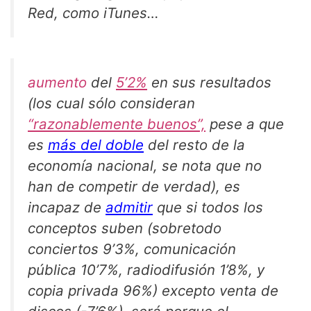
Red, como iTunes…
aumento
del
5’2%
en sus resultados
(los cual sólo consideran
“razonablemente buenos”,
pese a que
es
más del doble
del resto de la
economía nacional, se nota que no
han de competir de verdad), es
incapaz de
admitir
que si todos los
conceptos suben (sobretodo
conciertos 9’3%, comunicación
pública 10’7%, radiodifusión 1’8%, y
copia privada 96%) excepto venta de