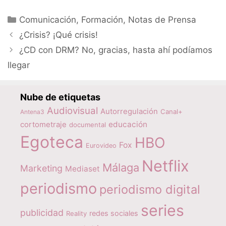
Categorías
Comunicación
,
Formación
,
Notas de Prensa
¿Crisis? ¡Qué crisis!
¿CD con DRM? No, gracias, hasta ahí podíamos
llegar
Nube de etiquetas
Audiovisual
Autorregulación
Canal+
Antena3
educación
cortometraje
documental
Egoteca
HBO
Fox
Eurovideo
Netflix
Málaga
Marketing
Mediaset
periodismo
periodismo digital
series
publicidad
redes sociales
Reality