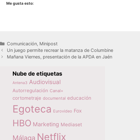
Me gusta esto:
Categorías
Comunicación
,
Minipost
Un juego permite recrear la matanza de Columbine
Mañana Viernes, presentación de la APDA en Jaén
Nube de etiquetas
Audiovisual
Antena3
Autorregulación
Canal+
educación
cortometraje
documental
Egoteca
Fox
Eurovideo
HBO
Marketing
Mediaset
Netflix
Málaga