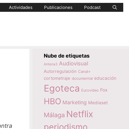
Actividades
Publicaciones
Podcast
Nube de etiquetas
Audiovisual
Antena3
Autorregulación
Canal+
educación
cortometraje
documental
Egoteca
Fox
Eurovideo
HBO
Marketing
Mediaset
Netflix
Málaga
periodismo
ontra