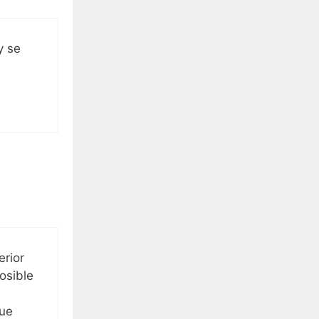
y se
erior
osible
que