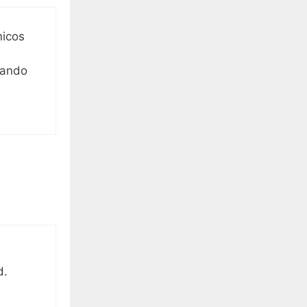
nicos
uando
d.