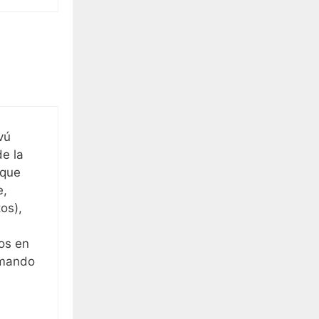
vú
de la
 que
e,
os),
dos en
omando