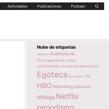
Actividades
Publicaciones
Podcast
Nube de etiquetas
Audiovisual
Antena3
Autorregulación
Canal+
educación
cortometraje
documental
Egoteca
Fox
Eurovideo
HBO
Marketing
Mediaset
Netflix
Málaga
periodismo