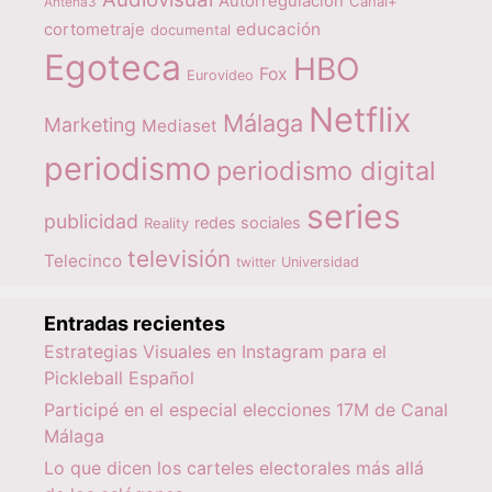
Autorregulación
Canal+
Antena3
educación
cortometraje
documental
Egoteca
HBO
Fox
Eurovideo
Netflix
Málaga
Marketing
Mediaset
periodismo
periodismo digital
series
publicidad
redes sociales
Reality
televisión
Telecinco
twitter
Universidad
Entradas recientes
Estrategias Visuales en Instagram para el
Pickleball Español
Participé en el especial elecciones 17M de Canal
Málaga
Lo que dicen los carteles electorales más allá