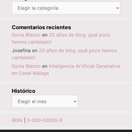
Categorías
Comentarios recientes
Sonia Blanco
en
20 años de blog: ¡qué poco
hemos cambiado!
Josefina
en
20 años de blog: ¡qué poco hemos
cambiado!
Sonia Blanco
en
Inteligencia Artificial Generativa
en Canal Málaga
Histórico
Histórico
IBSN
|
0-000-00000-6