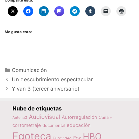
Comparte esto:
Me gusta esto:
Categorías
Comunicación
Un descubrimiento espectacular
Y van 3 (tercer aniversario)
Nube de etiquetas
Audiovisual
Autorregulación
Canal+
Antena3
educación
cortometraje
documental
Egoteca
HBO
Fox
Eurovideo