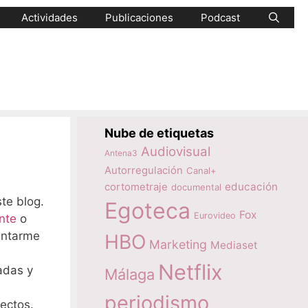
Actividades
Publicaciones
Podcast
Nube de etiquetas
Audiovisual
Antena3
Autorregulación
Canal+
educación
cortometraje
documental
te blog.
Egoteca
Fox
Eurovideo
nte
o
cantarme
HBO
Marketing
Mediaset
Netflix
adas y
Málaga
periodismo
ectos.