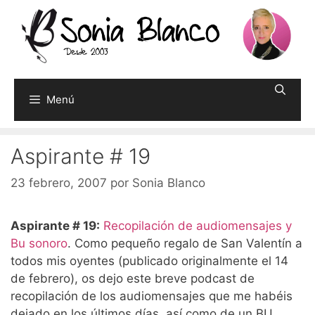
Saltar
al
contenido
Menú
Aspirante # 19
23 febrero, 2007
por
Sonia Blanco
Aspirante # 19:
Recopilación de audiomensajes y
Bu sonoro
. Como pequeño regalo de San Valentín a
todos mis oyentes (publicado originalmente el 14
de febrero), os dejo este breve podcast de
recopilación de los audiomensajes que me habéis
dejado en los últimos días, así como de un BU