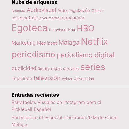
Nube de etiquetas
Audiovisual
Autorregulación
Canal+
Antena3
educación
cortometraje
documental
Egoteca
HBO
Fox
Eurovideo
Netflix
Málaga
Marketing
Mediaset
periodismo
periodismo digital
series
publicidad
redes sociales
Reality
televisión
Telecinco
twitter
Universidad
Entradas recientes
Estrategias Visuales en Instagram para el
Pickleball Español
Participé en el especial elecciones 17M de Canal
Málaga