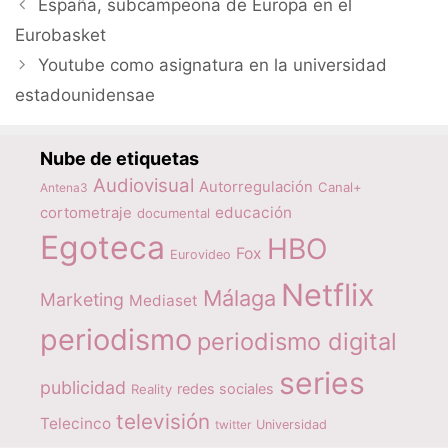
España, subcampeona de Europa en el
Eurobasket
Youtube como asignatura en la universidad
estadounidensae
Nube de etiquetas
Audiovisual
Autorregulación
Canal+
Antena3
educación
cortometraje
documental
Egoteca
HBO
Fox
Eurovideo
Netflix
Málaga
Marketing
Mediaset
periodismo
periodismo digital
series
publicidad
redes sociales
Reality
televisión
Telecinco
twitter
Universidad