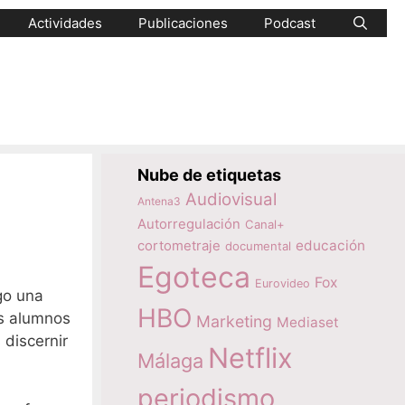
Actividades
Publicaciones
Podcast
Nube de etiquetas
Audiovisual
Antena3
Autorregulación
Canal+
educación
cortometraje
documental
Egoteca
Fox
Eurovideo
go una
HBO
os alumnos
Marketing
Mediaset
 discernir
Netflix
Málaga
periodismo