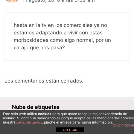
11 agosto, 2010 a las 3:39 am
hasta en la tv en los comerciales ya no
estamos adaptando a vivir con estas
morbosidades como algo normal, por un
carajo que nos pasa?
Los comentarios están cerrados.
Nube de etiquetas
Audiovisual
Este sitio web utiliza
cookies
para que usted tenga la mejor experiencia de
Autorregulación
Canal+
Antena3
usuario. Si continúa navegando es porque acepta de las mencionadas cookies
nuestra
, pinche el enlace para mayor información.
educación
cortometraje
documental
política de cookies
plugin cooki
Egoteca
ACEPTAR
HBO