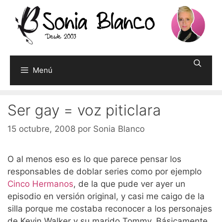
Saltar
al
contenido
Menú
Ser gay = voz piticlara
15 octubre, 2008
por
Sonia Blanco
O al menos eso es lo que parece pensar los
responsables de doblar series como por ejemplo
Cinco Hermanos
, de la que pude ver ayer un
episodio en versión original, y casi me caigo de la
silla porque me costaba reconocer a los personajes
de Kevin Walker y su marido Tommy. Básicamente