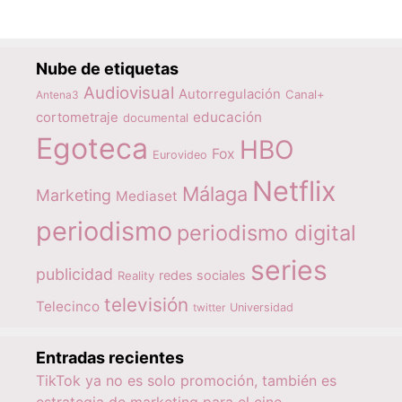
Nube de etiquetas
Audiovisual
Autorregulación
Canal+
Antena3
educación
cortometraje
documental
Egoteca
HBO
Fox
Eurovideo
Netflix
Málaga
Marketing
Mediaset
periodismo
periodismo digital
series
publicidad
redes sociales
Reality
televisión
Telecinco
twitter
Universidad
Entradas recientes
TikTok ya no es solo promoción, también es