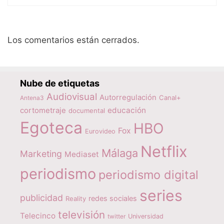
Los comentarios están cerrados.
Nube de etiquetas
Audiovisual
Autorregulación
Canal+
Antena3
educación
cortometraje
documental
Egoteca
HBO
Fox
Eurovideo
Netflix
Málaga
Marketing
Mediaset
periodismo
periodismo digital
series
publicidad
redes sociales
Reality
televisión
Telecinco
twitter
Universidad