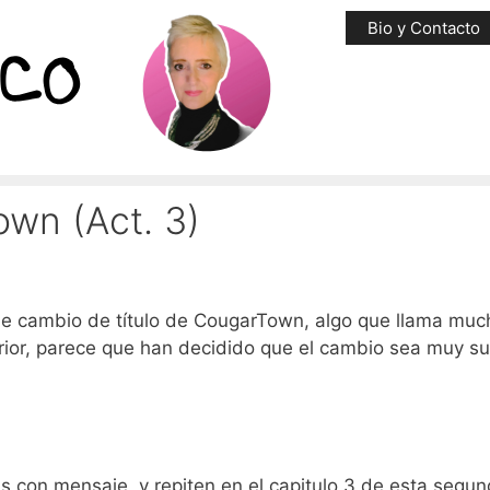
Bio y Contacto
wn (Act. 3)
ble cambio de título de CougarTown, algo que llama muc
rior, parece que han decidido que el cambio sea muy su
tas con mensaje, y repiten en el capitulo 3 de esta segu