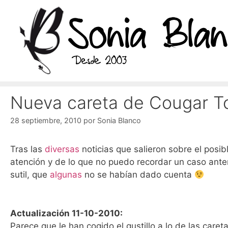
Saltar
al
contenido
Nueva careta de Cougar To
28 septiembre, 2010
por
Sonia Blanco
Tras las
diversas
noticias que salieron sobre el posi
atención y de lo que no puedo recordar un caso ante
sutil, que
algunas
no se habían dado cuenta
Actualización 11-10-2010:
Parece que le han cogido el gustillo a lo de las care