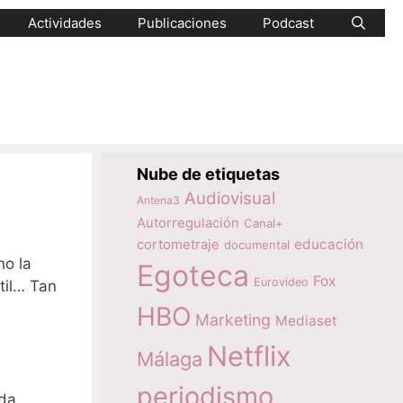
Actividades
Publicaciones
Podcast
Nube de etiquetas
Audiovisual
Antena3
Autorregulación
Canal+
educación
cortometraje
documental
ho la
Egoteca
Fox
Eurovideo
til… Tan
HBO
Marketing
Mediaset
Netflix
Málaga
periodismo
nda