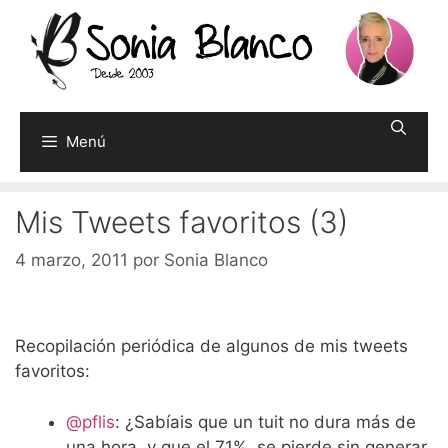
Saltar
al
contenido
Menú
Mis Tweets favoritos (3)
4 marzo, 2011
por
Sonia Blanco
Recopilación periódica de algunos de mis tweets
favoritos:
@pflis
: ¿Sabíais que un tuit no dura más de
una hora, y que el 71%, se pierde sin generar