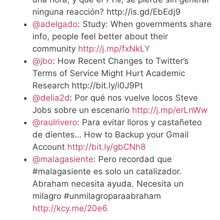
ninguna reacción? http://is.gd/EbEdj9
@adelgado
: Study: When governments share
info, people feel better about their
community
http://j.mp/fxNkLY
@jbo
: How Recent Changes to Twitter’s
Terms of Service Might Hurt Academic
Research http://bit.ly/i0J9Pt
@delia2d
: Por qué nos vuelve locos Steve
Jobs sobre un escenario
http://j.mp/erLnWw
@raulrivero
: Para evitar lloros y castañeteo
de dientes… How to Backup your Gmail
Account
http://bit.ly/gbCNh8
@malagasiente
: Pero recordad que
#malagasiente es solo un catalizador.
Abraham necesita ayuda. Necesita un
milagro #unmilagroparaabraham
http://kcy.me/20e6