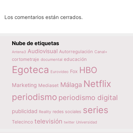
Los comentarios están cerrados.
Nube de etiquetas
Audiovisual
Autorregulación
Canal+
Antena3
educación
cortometraje
documental
Egoteca
HBO
Fox
Eurovideo
Netflix
Málaga
Marketing
Mediaset
periodismo
periodismo digital
series
publicidad
redes sociales
Reality
televisión
Telecinco
twitter
Universidad