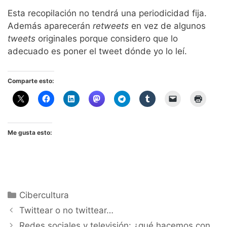
Esta recopilación no tendrá una periodicidad fija.
Además aparecerán
retweets
en vez de algunos
tweets
originales porque considero que lo
adecuado es poner el tweet dónde yo lo leí.
Comparte esto:
Me gusta esto:
Categorías
Cibercultura
Twittear o no twittear…
Redes sociales y televisión: ¿qué hacemos con