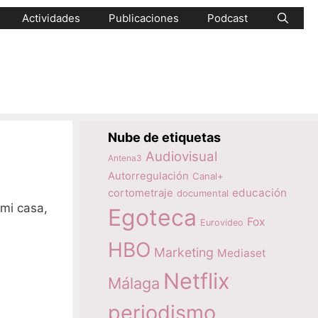
Actividades
Publicaciones
Podcast
Nube de etiquetas
Audiovisual
Antena3
Autorregulación
Canal+
educación
cortometraje
documental
mi casa,
Egoteca
Fox
Eurovideo
HBO
Marketing
Mediaset
Netflix
Málaga
periodismo