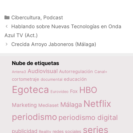
Categorías
Cibercultura
,
Podcast
Hablando sobre Nuevas Tecnologías en Onda
Azul TV (Act.)
Crecida Arroyo Jaboneros (Málaga)
Nube de etiquetas
Audiovisual
Autorregulación
Canal+
Antena3
educación
cortometraje
documental
Egoteca
HBO
Fox
Eurovideo
Netflix
Málaga
Marketing
Mediaset
periodismo
periodismo digital
series
publicidad
redes sociales
Reality