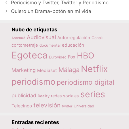
Periodismo y Twitter, Twitter y Periodismo
Quiero un Drama-botón en mi vida
Nube de etiquetas
Audiovisual
Autorregulación
Canal+
Antena3
educación
cortometraje
documental
Egoteca
HBO
Fox
Eurovideo
Netflix
Málaga
Marketing
Mediaset
periodismo
periodismo digital
series
publicidad
redes sociales
Reality
televisión
Telecinco
twitter
Universidad
Entradas recientes