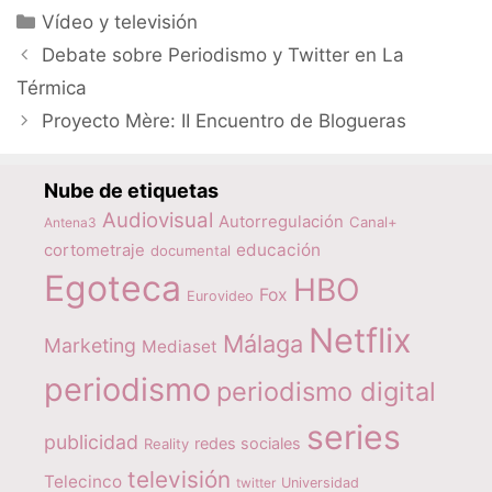
Categorías
Vídeo y televisión
Debate sobre Periodismo y Twitter en La
Térmica
Proyecto Mère: II Encuentro de Blogueras
Nube de etiquetas
Audiovisual
Autorregulación
Canal+
Antena3
educación
cortometraje
documental
Egoteca
HBO
Fox
Eurovideo
Netflix
Málaga
Marketing
Mediaset
periodismo
periodismo digital
series
publicidad
redes sociales
Reality
televisión
Telecinco
twitter
Universidad