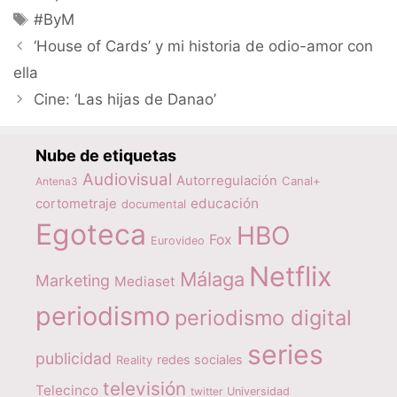
Etiquetas
#ByM
‘House of Cards’ y mi historia de odio-amor con
ella
Cine: ‘Las hijas de Danao’
Nube de etiquetas
Audiovisual
Autorregulación
Canal+
Antena3
educación
cortometraje
documental
Egoteca
HBO
Fox
Eurovideo
Netflix
Málaga
Marketing
Mediaset
periodismo
periodismo digital
series
publicidad
redes sociales
Reality
televisión
Telecinco
twitter
Universidad