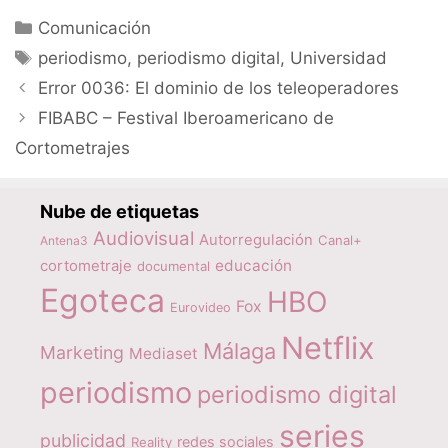
Categorías
Comunicación
Etiquetas
periodismo
,
periodismo digital
,
Universidad
Error 0036: El dominio de los teleoperadores
FIBABC – Festival Iberoamericano de
Cortometrajes
Nube de etiquetas
Audiovisual
Autorregulación
Canal+
Antena3
educación
cortometraje
documental
Egoteca
HBO
Fox
Eurovideo
Netflix
Málaga
Marketing
Mediaset
periodismo
periodismo digital
series
publicidad
redes sociales
Reality