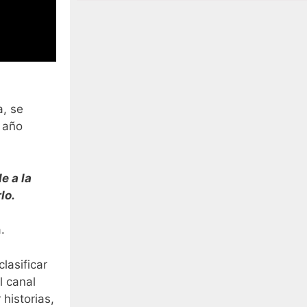
, se
l año
e a la
lo.
.
lasificar
 canal
historias,