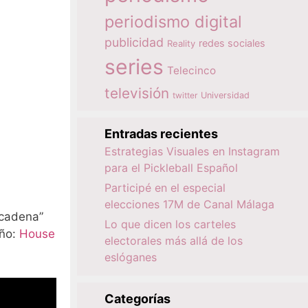
periodismo digital
publicidad
redes sociales
Reality
series
Telecinco
televisión
twitter
Universidad
Entradas recientes
Estrategias Visuales en Instagram
para el Pickleball Español
Participé en el especial
elecciones 17M de Canal Málaga
“cadena”
Lo que dicen los carteles
año:
House
electorales más allá de los
eslóganes
Categorías