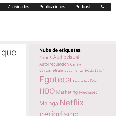
Actividades
Publicaciones
Podcast
o que
Nube de etiquetas
Audiovisual
Antena3
Autorregulación
Canal+
educación
cortometraje
documental
Egoteca
Fox
Eurovideo
HBO
Marketing
Mediaset
Netflix
Málaga
periodismo