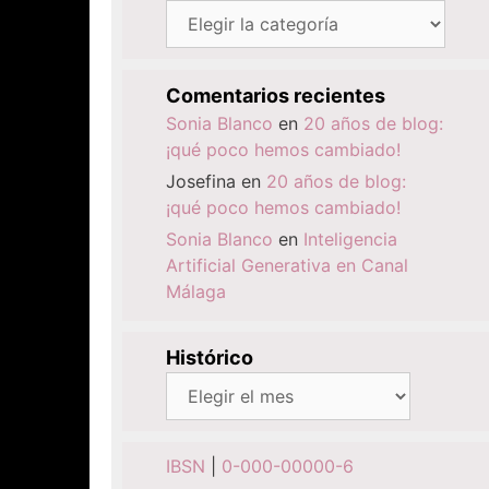
Categorías
Comentarios recientes
Sonia Blanco
en
20 años de blog:
¡qué poco hemos cambiado!
Josefina
en
20 años de blog:
¡qué poco hemos cambiado!
Sonia Blanco
en
Inteligencia
Artificial Generativa en Canal
Málaga
Histórico
Histórico
IBSN
|
0-000-00000-6