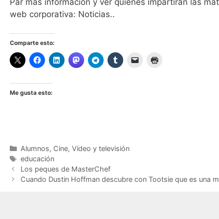
Par más información y ver quienes impartirán las ma
web corporativa: Noticias..
Comparte esto:
Me gusta esto:
Categorías
Alumnos
,
Cine
,
Vídeo y televisión
Etiquetas
educación
Los peques de MasterChef
Cuando Dustin Hoffman descubre con Tootsie que es una mu