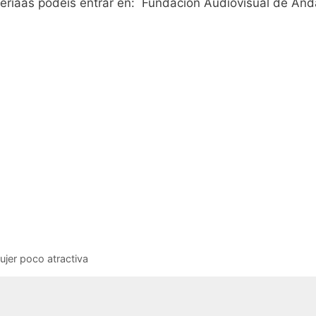
teriaas podéis entrar en: Fundación Audiovisual de And
jer poco atractiva