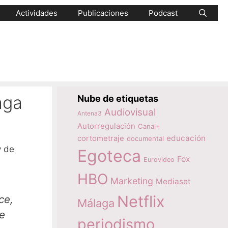
Actividades
Publicaciones
Podcast
aga
Nube de etiquetas
Audiovisual
Antena3
Autorregulación
Canal+
educación
cortometraje
documental
y de
Egoteca
Fox
Eurovideo
HBO
Marketing
Mediaset
Netflix
ce,
Málaga
e
periodismo