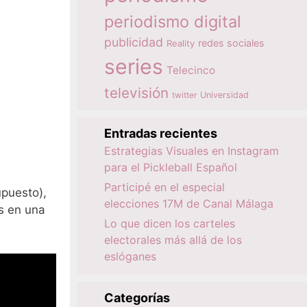
periodismo digital
publicidad
redes sociales
Reality
series
Telecinco
televisión
twitter
Universidad
Entradas recientes
Estrategias Visuales en Instagram
para el Pickleball Español
Participé en el especial
upuesto),
elecciones 17M de Canal Málaga
os en una
Lo que dicen los carteles
electorales más allá de los
eslóganes
Categorías