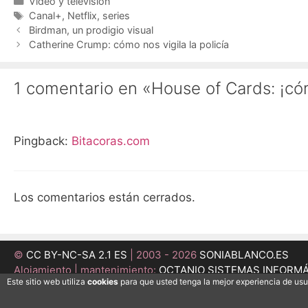
Categorías
Vídeo y televisión
Etiquetas
Canal+
,
Netflix
,
series
Birdman, un prodigio visual
Catherine Crump: cómo nos vigila la policía
1 comentario en «House of Cards: ¡c
Pingback:
Bitacoras.com
Los comentarios están cerrados.
©
CC BY-NC-SA 2.1 ES
| 2003 - 2026
SONIABLANCO.ES
Alojamiento | mantenimiento:
OCTANIO SISTEMAS INFORM
Este sitio web utiliza
cookies
para que usted tenga la mejor experiencia de us
Desarrollo:
MEDI@ESFERA