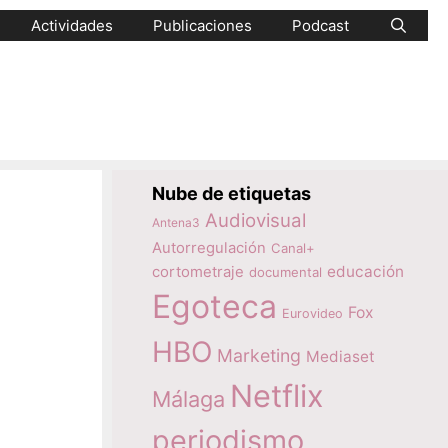
Actividades
Publicaciones
Podcast
Nube de etiquetas
Audiovisual
Antena3
Autorregulación
Canal+
educación
cortometraje
documental
Egoteca
Fox
Eurovideo
HBO
Marketing
Mediaset
Netflix
Málaga
periodismo