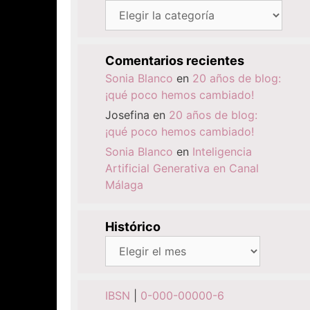
Categorías
Comentarios recientes
Sonia Blanco
en
20 años de blog:
¡qué poco hemos cambiado!
Josefina
en
20 años de blog:
¡qué poco hemos cambiado!
Sonia Blanco
en
Inteligencia
Artificial Generativa en Canal
Málaga
Histórico
Histórico
IBSN
|
0-000-00000-6