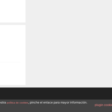
estra
, pinche el enlace para mayor información.
política de cookies
plugin cooki