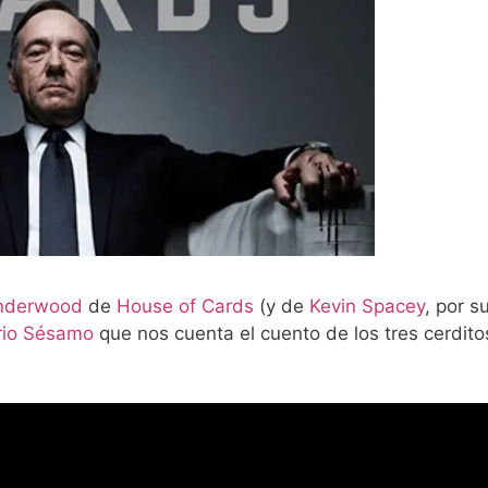
nderwood
de
House of Cards
(y de
Kevin Spacey
, por s
rio Sésamo
que nos cuenta el cuento de los tres cerdit