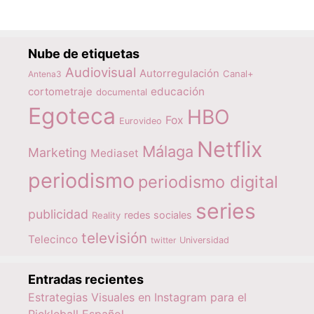
Nube de etiquetas
Audiovisual
Autorregulación
Canal+
Antena3
educación
cortometraje
documental
Egoteca
HBO
Fox
Eurovideo
Netflix
Málaga
Marketing
Mediaset
periodismo
periodismo digital
series
publicidad
redes sociales
Reality
televisión
Telecinco
twitter
Universidad
Entradas recientes
Estrategias Visuales en Instagram para el
Pickleball Español