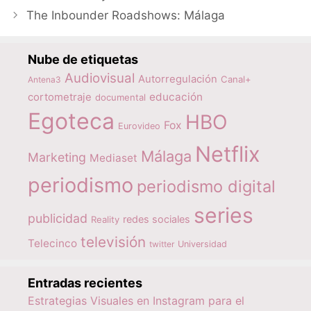
The Inbounder Roadshows: Málaga
Nube de etiquetas
Audiovisual
Autorregulación
Canal+
Antena3
educación
cortometraje
documental
Egoteca
HBO
Fox
Eurovideo
Netflix
Málaga
Marketing
Mediaset
periodismo
periodismo digital
series
publicidad
redes sociales
Reality
televisión
Telecinco
twitter
Universidad
Entradas recientes
Estrategias Visuales en Instagram para el