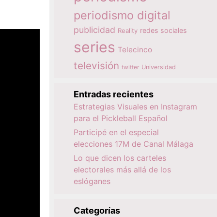
periodismo digital
publicidad
redes sociales
Reality
series
Telecinco
televisión
twitter
Universidad
Entradas recientes
Estrategias Visuales en Instagram
para el Pickleball Español
Participé en el especial
elecciones 17M de Canal Málaga
Lo que dicen los carteles
electorales más allá de los
eslóganes
Categorías