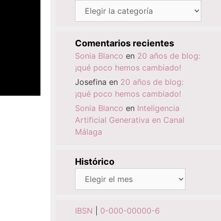
Categorías
Comentarios recientes
Sonia Blanco
en
20 años de blog:
¡qué poco hemos cambiado!
Josefina
en
20 años de blog:
¡qué poco hemos cambiado!
Sonia Blanco
en
Inteligencia
Artificial Generativa en Canal
Málaga
Histórico
Histórico
IBSN
|
0-000-00000-6