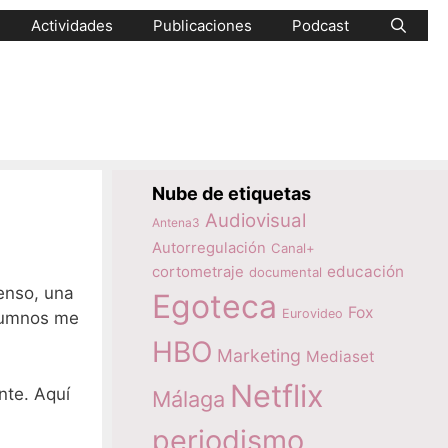
Actividades
Publicaciones
Podcast
Nube de etiquetas
Audiovisual
Antena3
Autorregulación
Canal+
educación
cortometraje
documental
enso, una
Egoteca
Fox
Eurovideo
alumnos me
HBO
Marketing
Mediaset
Netflix
te. Aquí
Málaga
periodismo