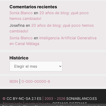
Comentarios recientes
Sonia Blanco
en
20 años de blog: ¡qué poco
hemos cambiado!
Josefina
en
20 años de blog: ¡qué poco hemos
cambiado!
Sonia Blanco
en
Inteligencia Artificial Generativa
en Canal Málaga
Histórico
Histórico
IBSN
|
0-000-00000-6
©
CC BY-NC-SA 2.1 ES
| 2003 - 2026
SONIABLANCO.ES
Alojamiento | mantenimiento:
OCTANIO SISTEMAS