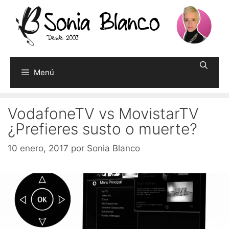
Saltar
al
contenido
Menú
VodafoneTV vs MovistarTV
¿Prefieres susto o muerte?
10 enero, 2017
por
Sonia Blanco