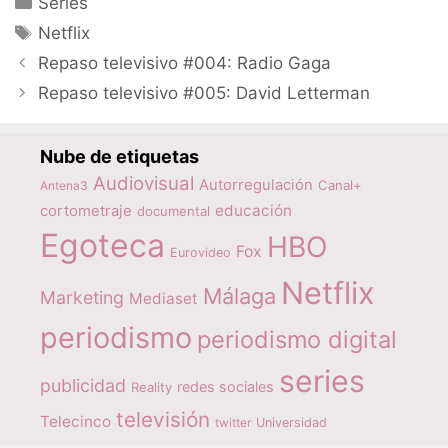
Series
Etiquetas
Netflix
Repaso televisivo #004: Radio Gaga
Repaso televisivo #005: David Letterman
Nube de etiquetas
Audiovisual
Autorregulación
Canal+
Antena3
educación
cortometraje
documental
Egoteca
HBO
Fox
Eurovideo
Netflix
Málaga
Marketing
Mediaset
periodismo
periodismo digital
series
publicidad
redes sociales
Reality
televisión
Telecinco
twitter
Universidad