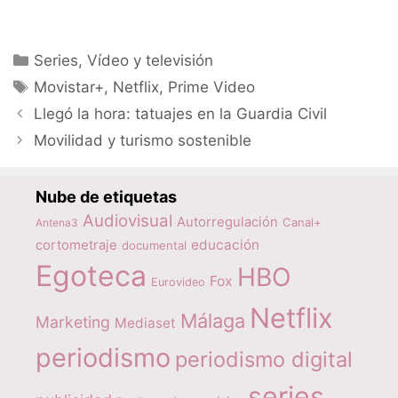
Categorías
Series
,
Vídeo y televisión
Etiquetas
Movistar+
,
Netflix
,
Prime Video
Llegó la hora: tatuajes en la Guardia Civil
Movilidad y turismo sostenible
Nube de etiquetas
Audiovisual
Autorregulación
Canal+
Antena3
educación
cortometraje
documental
Egoteca
HBO
Fox
Eurovideo
Netflix
Málaga
Marketing
Mediaset
periodismo
periodismo digital
series