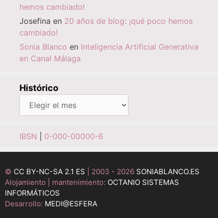
hemos cambiado!
Josefina
en
20 años de blog: ¡qué poco hemos
cambiado!
Sonia Blanco
en
Inteligencia Artificial Generativa
en Canal Málaga
Histórico
Histórico
IBSN
|
0-000-00000-6
©
CC BY-NC-SA 2.1 ES
| 2003 - 2026
SONIABLANCO.ES
Alojamiento | mantenimiento:
OCTANIO SISTEMAS
INFORMÁTICOS
Desarrollo:
MEDI@ESFERA