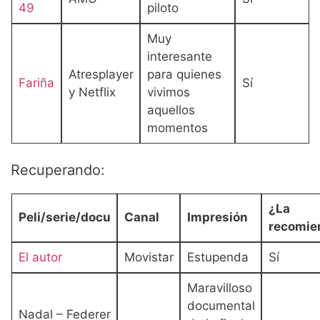
49
piloto
Muy
interesante
Atresplayer
para quienes
Fariña
Sí
y Netflix
vivimos
aquellos
momentos
Recuperando:
¿La
Peli/serie/docu
Canal
Impresión
recomie
El autor
Movistar
Estupenda
Sí
Maravilloso
documental
Nadal – Federer