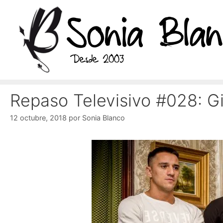
Saltar
al
contenido
Repaso Televisivo #028: G
12 octubre, 2018
por
Sonia Blanco