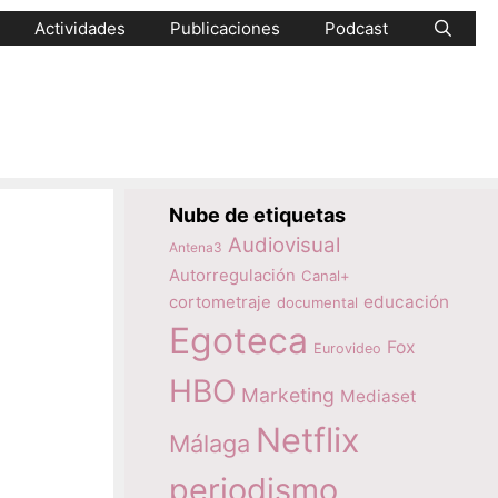
Actividades
Publicaciones
Podcast
Nube de etiquetas
Audiovisual
Antena3
Autorregulación
Canal+
educación
cortometraje
documental
Egoteca
Fox
Eurovideo
HBO
Marketing
Mediaset
Netflix
Málaga
periodismo