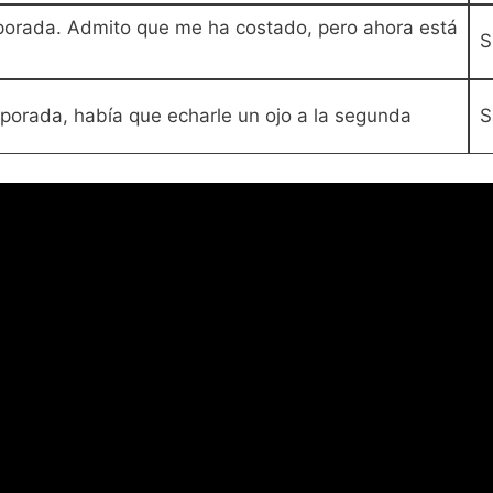
porada. Admito que me ha costado, pero ahora está
S
porada, había que echarle un ojo a la segunda
S