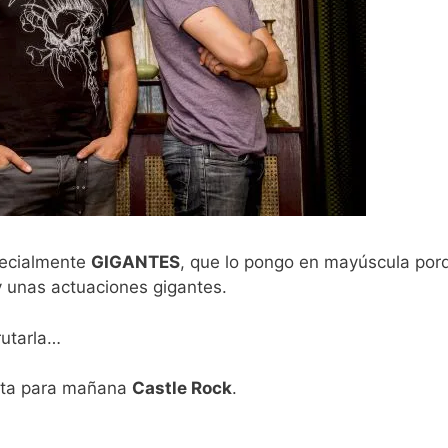
pecialmente
GIGANTES
, que lo pongo en mayúscula porq
y unas actuaciones gigantes.
frutarla…
tita para mañana
Castle Rock
.