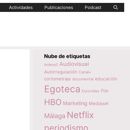
Actividades
Publicaciones
Podcast
Nube de etiquetas
Audiovisual
Antena3
Autorregulación
Canal+
educación
cortometraje
documental
Egoteca
Fox
Eurovideo
HBO
Marketing
Mediaset
Netflix
Málaga
periodismo