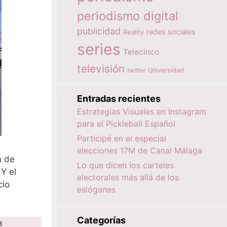
periodismo digital
publicidad
redes sociales
Reality
series
Telecinco
televisión
twitter
Universidad
Entradas recientes
Estrategias Visuales en Instagram
para el Pickleball Español
Participé en el especial
elecciones 17M de Canal Málaga
n de
Lo que dicen los carteles
Y el
electorales más allá de los
cio
eslóganes
Categorías
a