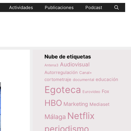
Actividades
Publicaciones
Podcast
Nube de etiquetas
Audiovisual
Antena3
Autorregulación
Canal+
educación
cortometraje
documental
Egoteca
Fox
Eurovideo
HBO
Marketing
Mediaset
Netflix
Málaga
periodismo