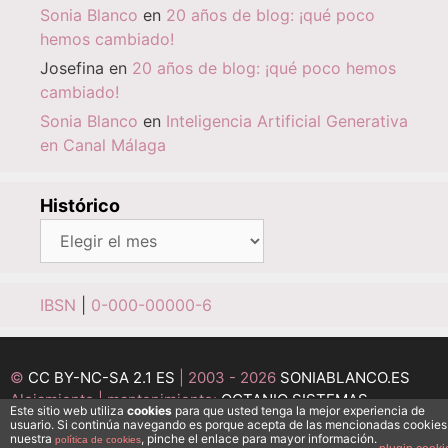
Sonia Blanco
en
20 años de blog: ¡qué poco
hemos cambiado!
Josefina
en
20 años de blog: ¡qué poco hemos
cambiado!
Sonia Blanco
en
Inteligencia Artificial Generativa
en Canal Málaga
Histórico
Histórico
IBSN
|
0-000-00000-6
©
CC BY-NC-SA 2.1 ES
| 2003 - 2026
SONIABLANCO.ES
Alojamiento | mantenimiento:
OCTANIO SISTEMAS
Este sitio web utiliza
cookies
para que usted tenga la mejor experiencia de
INFORMÁTICOS
usuario. Si continúa navegando es porque acepta de las mencionadas cookies
nuestra
, pinche el enlace para mayor información.
política de cookies
Desarrollo:
MEDI@ESFERA