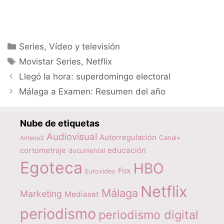
Categorías
Series
,
Vídeo y televisión
Etiquetas
Movistar Series
,
Netflix
Llegó la hora: superdomingo electoral
Málaga a Examen: Resumen del año
Nube de etiquetas
Audiovisual
Autorregulación
Canal+
Antena3
educación
cortometraje
documental
Egoteca
HBO
Fox
Eurovideo
Netflix
Málaga
Marketing
Mediaset
periodismo
periodismo digital