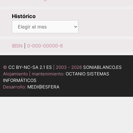
Histórico
Histórico
IBSN
|
0-000-00000-6
©
CC BY-NC-SA 2.1 ES
| 2003 - 2026
SONIABLANCO.ES
Alojamiento | mantenimiento:
OCTANIO SISTEMAS
INFORMÁTICOS
Desarrollo:
MEDI@ESFERA