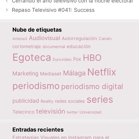
Cerrando el año televisivo con la noche electoral
Repaso Televisivo #041: Success
Nube de etiquetas
Audiovisual
Autorregulación
Canal+
Antena3
educación
cortometraje
documental
Egoteca
HBO
Fox
Eurovideo
Netflix
Málaga
Marketing
Mediaset
periodismo
periodismo digital
series
publicidad
redes sociales
Reality
televisión
Telecinco
twitter
Universidad
Entradas recientes
Estrategias Visuales en Instagram para el