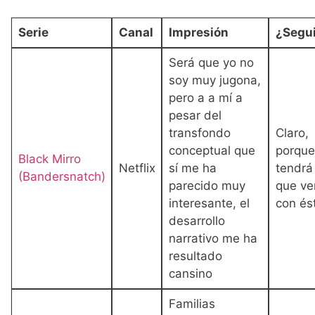
Serie
Canal
Impresión
¿Segu
Será que yo no
soy muy jugona,
pero a a mí a
pesar del
transfondo
Claro,
conceptual que
porque
Black Mirro
Netflix
sí me ha
tendrá
(Bandersnatch)
parecido muy
que ve
interesante, el
con és
desarrollo
narrativo me ha
resultado
cansino
Familias