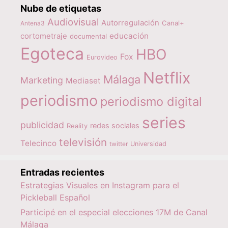
Nube de etiquetas
Audiovisual
Autorregulación
Canal+
Antena3
educación
cortometraje
documental
Egoteca
HBO
Fox
Eurovideo
Netflix
Málaga
Marketing
Mediaset
periodismo
periodismo digital
series
publicidad
redes sociales
Reality
televisión
Telecinco
twitter
Universidad
Entradas recientes
Estrategias Visuales en Instagram para el
Pickleball Español
Participé en el especial elecciones 17M de Canal
Málaga