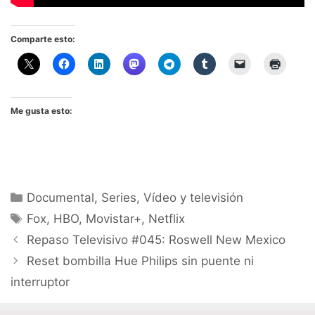
Comparte esto:
Me gusta esto:
Categorías
Documental
,
Series
,
Vídeo y televisión
Etiquetas
Fox
,
HBO
,
Movistar+
,
Netflix
Repaso Televisivo #045: Roswell New Mexico
Reset bombilla Hue Philips sin puente ni
interruptor