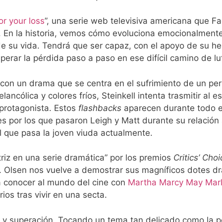
or your loss
”, una serie web televisiva americana que F
 En la historia, vemos cómo evoluciona emocionalment
e su vida. Tendrá que ser capaz, con el apoyo de su h
uperar la pérdida paso a paso en ese difícil camino de lu
e con un drama que se centra en el sufrimiento de un pe
ancólica y colores fríos, Steinkell intenta trasmitir al 
protagonista. Estos
flashbacks
aparecen durante todo el
s por los que pasaron Leigh y Matt durante su relación
 que pasa la joven viuda actualmente.
riz en una serie dramática” por los premios
Critics’ Choi
a. Olsen nos vuelve a demostrar sus magníficos dotes d
a conocer al mundo del cine con
Martha Marcy May Mar
ios tras vivir en una secta.
to y superación. Tocando un tema tan delicado como la 