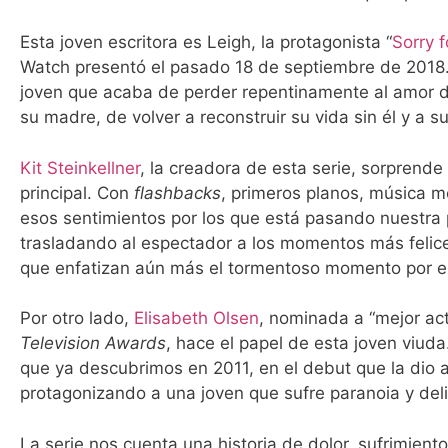
Esta joven escritora es Leigh, la protagonista “
Sorry f
Watch presentó el pasado 18 de septiembre de 2018.
joven que acaba de perder repentinamente al amor d
su madre, de volver a reconstruir su vida sin él y a s
Kit Steinkellner
, la creadora de esta serie, sorprend
principal. Con
flashbacks
, primeros planos, música mel
esos sentimientos por los que está pasando nuestra 
trasladando al espectador a los momentos más felice
que enfatizan aún más el tormentoso momento por el
Por otro lado,
Elisabeth Olsen
, nominada a “mejor act
Television Awards
, hace el papel de esta joven viud
que ya descubrimos en 2011, en el debut que la dio 
protagonizando a una joven que sufre paranoia y delir
La serie nos cuenta una historia de dolor, sufrimien