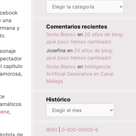
Categorías
acebook
e una
Comentarios recientes
ermana y
Sonia Blanco
en
20 años de blog:
to.
¡qué poco hemos cambiado!
Josefina
en
20 años de blog:
rsonaje
¡qué poco hemos cambiado!
espectador
 capítulo
Sonia Blanco
en
Inteligencia
 amorosa,
Artificial Generativa en Canal
Málaga
ce
Histórico
ramáticos
Histórico
lene
,
IBSN
|
0-000-00000-6
pérdida de