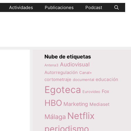
Actividades
Publicaciones
Podcast
Nube de etiquetas
Audiovisual
Antena3
Autorregulación
Canal+
educación
cortometraje
documental
Egoteca
Fox
Eurovideo
HBO
Marketing
Mediaset
Netflix
Málaga
periodismo