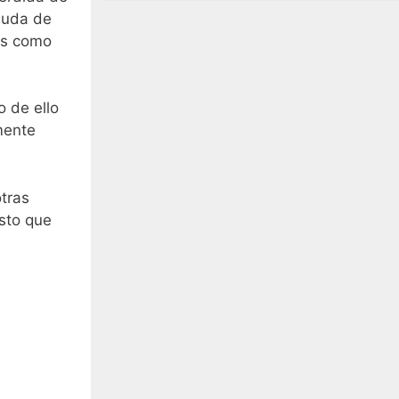
 duda de
os como
 de ello
mente
tras
sto que