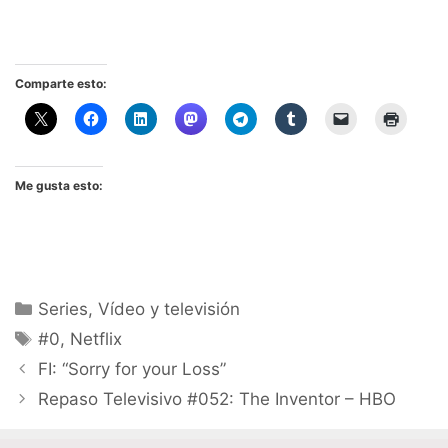
Comparte esto:
Me gusta esto:
Categorías
Series
,
Vídeo y televisión
Etiquetas
#0
,
Netflix
FI: “Sorry for your Loss”
Repaso Televisivo #052: The Inventor – HBO