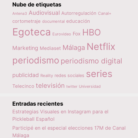
Nube de etiquetas
Audiovisual
Autorregulación
Canal+
Antena3
educación
cortometraje
documental
Egoteca
HBO
Fox
Eurovideo
Netflix
Málaga
Marketing
Mediaset
periodismo
periodismo digital
series
publicidad
redes sociales
Reality
televisión
Telecinco
twitter
Universidad
Entradas recientes
Estrategias Visuales en Instagram para el
Pickleball Español
Participé en el especial elecciones 17M de Canal
Málaga