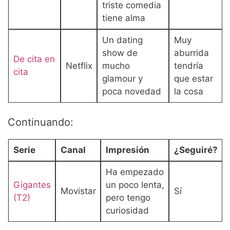
triste comedia
tiene alma
Un dating
Muy
show de
aburrida
De cita en
Netflix
mucho
tendría
cita
glamour y
que estar
poca novedad
la cosa
Continuando:
Serie
Canal
Impresión
¿Seguiré?
Ha empezado
Gigantes
un poco lenta,
Movistar
Sí
(T2)
pero tengo
curiosidad