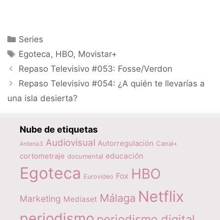
Categorías
Series
Etiquetas
Egoteca
,
HBO
,
Movistar+
Repaso Televisivo #053: Fosse/Verdon
Repaso Televisivo #054: ¿A quién te llevarías a
una isla desierta?
Nube de etiquetas
Audiovisual
Autorregulación
Canal+
Antena3
educación
cortometraje
documental
Egoteca
HBO
Fox
Eurovideo
Netflix
Málaga
Marketing
Mediaset
periodismo
periodismo digital