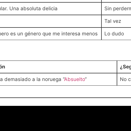
lar. Una absoluta delicia
Sin perder
Tal vez
pero es un género que me interesa menos
Lo dudo
ón
¿Seg
a demasiado a la noruega “
Absuelto
“
No c