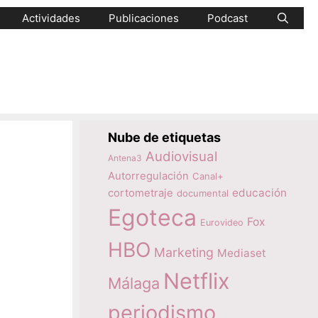
Actividades
Publicaciones
Podcast
Nube de etiquetas
Audiovisual
Antena3
Autorregulación
Canal+
educación
cortometraje
documental
Egoteca
Fox
Eurovideo
HBO
Marketing
Mediaset
Netflix
Málaga
periodismo