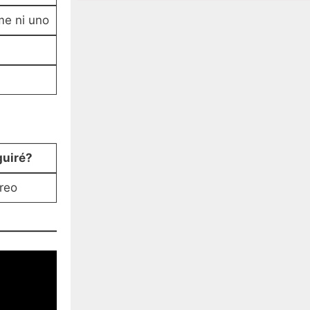
me ni uno
uiré?
reo