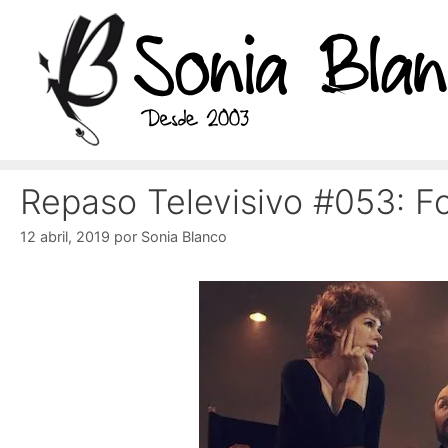
Saltar
al
contenido
Repaso Televisivo #053: F
12 abril, 2019
por
Sonia Blanco