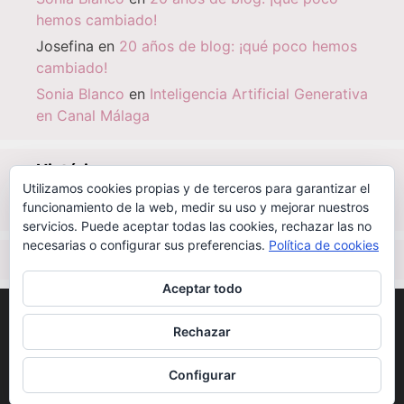
hemos cambiado!
Josefina
en
20 años de blog: ¡qué poco hemos
cambiado!
Sonia Blanco
en
Inteligencia Artificial Generativa
en Canal Málaga
Histórico
Utilizamos cookies propias y de terceros para garantizar el
Histórico
funcionamiento de la web, medir su uso y mejorar nuestros
servicios. Puede aceptar todas las cookies, rechazar las no
necesarias o configurar sus preferencias.
Política de cookies
IBSN
|
0-000-00000-6
Aceptar todo
©
CC BY-NC-SA 2.1 ES
| 2003 - 2026
SONIABLANCO.ES
Rechazar
Alojamiento | mantenimiento:
OCTANIO SISTEMAS
INFORMÁTICOS
Configurar
Desarrollo:
MEDI@ESFERA