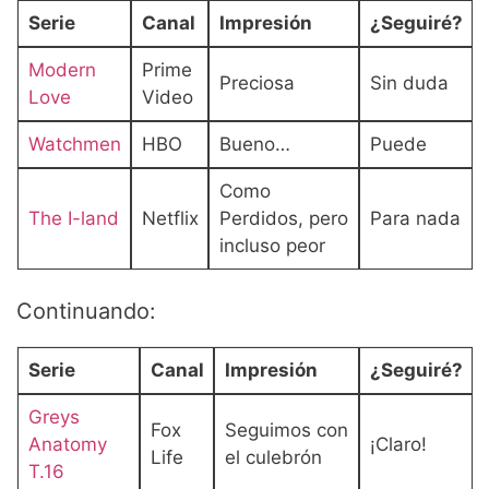
Serie
Canal
Impresión
¿Seguiré?
Modern
Prime
Preciosa
Sin duda
Love
Video
Watchmen
HBO
Bueno…
Puede
Como
The I-land
Netflix
Perdidos, pero
Para nada
incluso peor
Continuando:
Serie
Canal
Impresión
¿Seguiré?
Greys
Fox
Seguimos con
Anatomy
¡Claro!
Life
el culebrón
T.16