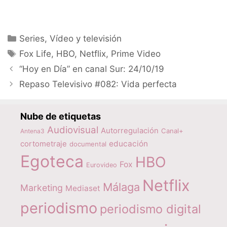
Categorías
Series
,
Vídeo y televisión
Etiquetas
Fox Life
,
HBO
,
Netflix
,
Prime Video
“Hoy en Día” en canal Sur: 24/10/19
Repaso Televisivo #082: Vida perfecta
Nube de etiquetas
Audiovisual
Autorregulación
Canal+
Antena3
educación
cortometraje
documental
Egoteca
HBO
Fox
Eurovideo
Netflix
Málaga
Marketing
Mediaset
periodismo
periodismo digital